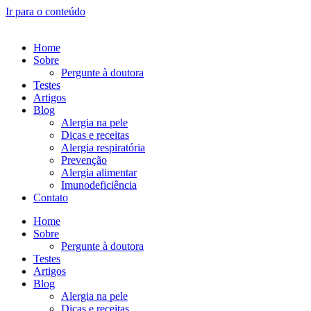
Ir para o conteúdo
Home
Sobre
Pergunte à doutora
Testes
Artigos
Blog
Alergia na pele
Dicas e receitas
Alergia respiratória
Prevenção
Alergia alimentar
Imunodeficiência
Contato
Home
Sobre
Pergunte à doutora
Testes
Artigos
Blog
Alergia na pele
Dicas e receitas