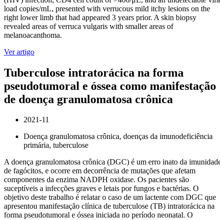
load copies/mL, presented with verrucous mild itchy lesions on the
right lower limb that had appeared 3 years prior. A skin biopsy
revealed areas of verruca vulgaris with smaller areas of
melanoacanthoma.
Ver artigo
Tuberculose intratorácica na forma
pseudotumoral e óssea como manifestação
de doença granulomatosa crônica
2021-11
Doença granulomatosa crônica, doenças da imunodeficiência
primária, tuberculose
A doença granulomatosa crônica (DGC) é um erro inato da imunidad
de fagócitos, e ocorre em decorrência de mutações que afetam
componentes da enzima NADPH oxidase. Os pacientes são
suceptíveis a infecções graves e letais por fungos e bactérias. O
objetivo deste trabalho é relatar o caso de um lactente com DGC que
apresentou manifestação clínica de tuberculose (TB) intratorácica na
forma pseudotumoral e óssea iniciada no período neonatal. O