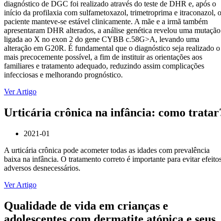
diagnóstico de DGC foi realizado através do teste de DHR e, após o
início da profilaxia com sulfametoxazol, trimetroprima e itraconazol, 
paciente manteve-se estável clinicamente. A mãe e a irmã também
apresentaram DHR alterados, a análise genética revelou uma mutação
ligada ao X no exon 2 do gene CYBB c.58G>A, levando uma
alteração em G20R. É fundamental que o diagnóstico seja realizado o
mais precocemente possível, a fim de instituir as orientações aos
familiares e tratamento adequado, reduzindo assim complicações
infecciosas e melhorando prognóstico.
Ver Artigo
Urticária crônica na infância: como tratar
2021-01
A urticária crônica pode acometer todas as idades com prevalência
baixa na infância. O tratamento correto é importante para evitar efeito
adversos desnecessários.
Ver Artigo
Qualidade de vida em crianças e
adolescentes com dermatite atópica e seus