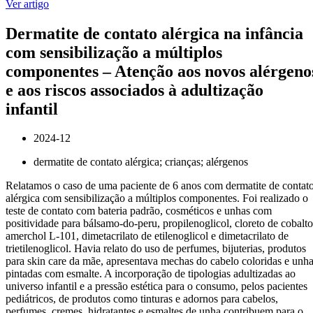
Ver artigo
Dermatite de contato alérgica na infância
com sensibilização a múltiplos
componentes – Atenção aos novos alérgeno
e aos riscos associados à adultização
infantil
2024-12
dermatite de contato alérgica; crianças; alérgenos
Relatamos o caso de uma paciente de 6 anos com dermatite de contat
alérgica com sensibilização a múltiplos componentes. Foi realizado o
teste de contato com bateria padrão, cosméticos e unhas com
positividade para bálsamo-do-peru, propilenoglicol, cloreto de cobalto
amerchol L-101, dimetacrilato de etilenoglicol e dimetacrilato de
trietilenoglicol. Havia relato do uso de perfumes, bijuterias, produtos
para skin care da mãe, apresentava mechas do cabelo coloridas e unh
pintadas com esmalte. A incorporação de tipologias adultizadas ao
universo infantil e a pressão estética para o consumo, pelos pacientes
pediátricos, de produtos como tinturas e adornos para cabelos,
perfumes, cremes, hidratantes e esmaltes de unha contribuem para o