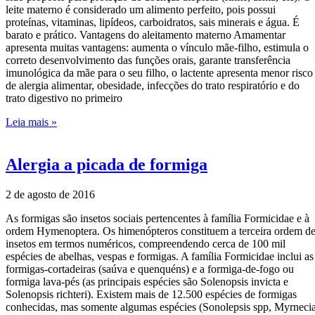
leite materno é considerado um alimento perfeito, pois possui
proteínas, vitaminas, lipídeos, carboidratos, sais minerais e água. É
barato e prático. Vantagens do aleitamento materno Amamentar
apresenta muitas vantagens: aumenta o vínculo mãe-filho, estimula o
correto desenvolvimento das funções orais, garante transferência
imunológica da mãe para o seu filho, o lactente apresenta menor risco
de alergia alimentar, obesidade, infecções do trato respiratório e do
trato digestivo no primeiro
Leia mais »
Alergia a picada de formiga
2 de agosto de 2016
As formigas são insetos sociais pertencentes à família Formicidae e à
ordem Hymenoptera. Os himenópteros constituem a terceira ordem d
insetos em termos numéricos, compreendendo cerca de 100 mil
espécies de abelhas, vespas e formigas. A família Formicidae inclui as
formigas-cortadeiras (saúva e quenquéns) e a formiga-de-fogo ou
formiga lava-pés (as principais espécies são Solenopsis invicta e
Solenopsis richteri). Existem mais de 12.500 espécies de formigas
conhecidas, mas somente algumas espécies (Sonolepsis spp, Myrneci