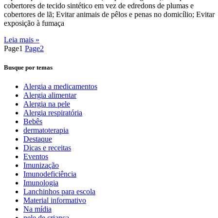
cobertores de tecido sintético em vez de edredons de plumas e
cobertores de lã; Evitar animais de pêlos e penas no domicílio; Evitar
exposição à fumaça
Leia mais »
Page
1
Page
2
Busque por temas
Alergia a medicamentos
Alergia alimentar
Alergia na pele
Alergia respiratória
Bebês
dermatoterapia
Destaque
Dicas e receitas
Eventos
Imunização
Imunodeficiência
Imunologia
Lanchinhos para escola
Material informativo
Na mídia
pele de criança