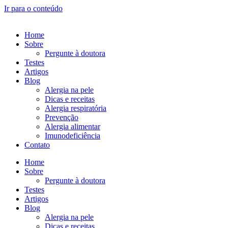
Ir para o conteúdo
Home
Sobre
Pergunte à doutora
Testes
Artigos
Blog
Alergia na pele
Dicas e receitas
Alergia respiratória
Prevenção
Alergia alimentar
Imunodeficiência
Contato
Home
Sobre
Pergunte à doutora
Testes
Artigos
Blog
Alergia na pele
Dicas e receitas