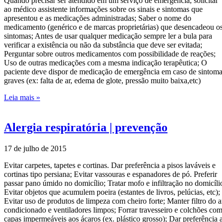
Quando precisar ser atendido em um serviço de emergência, solicitar
ao médico assistente informações sobre os sinais e sintomas que
apresentou e as medicações administradas; Saber o nome do
medicamento (genérico e de marcas proprietárias) que desencadeou o
sintomas; Antes de usar qualquer medicação sempre ler a bula para
verificar a existência ou não da substância que deve ser evitada;
Perguntar sobre outros medicamentos com possibilidade de reações;
Uso de outras medicações com a mesma indicação terapêutica; O
paciente deve dispor de medicação de emergência em caso de sintom
graves (ex: falta de ar, edema de glote, pressão muito baixa,etc)
Leia mais »
Alergia respiratória | prevenção
17 de julho de 2015
Evitar carpetes, tapetes e cortinas. Dar preferência a pisos laváveis e
cortinas tipo persiana; Evitar vassouras e espanadores de pó. Preferir
passar pano úmido no domicílio; Tratar mofo e infiltração no domicíli
Evitar objetos que acumulem poeira (estantes de livros, pelúcias, etc);
Evitar uso de produtos de limpeza com cheiro forte; Manter filtro do a
condicionado e ventiladores limpos; Forrar travesseiro e colchões co
capas impermeáveis aos ácaros (ex. plástico grosso); Dar preferência 