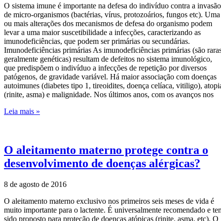
O sistema imune é importante na defesa do indivíduo contra a invasão
de micro-organismos (bactérias, vírus, protozoários, fungos etc). Uma
ou mais alterações dos mecanismos de defesa do organismo podem
levar a uma maior suscetibilidade a infecções, caracterizando as
imunodeficiências, que podem ser primárias ou secundárias.
Imunodeficiências primárias As imunodeficiências primárias (são raras
geralmente genéticas) resultam de defeitos no sistema imunológico,
que predispõem o indivíduo a infecções de repetição por diversos
patógenos, de gravidade variável. Há maior associação com doenças
autoimunes (diabetes tipo 1, tireoidites, doença celíaca, vitiligo), atopi
(rinite, asma) e malignidade. Nos últimos anos, com os avanços nos
Leia mais »
O aleitamento materno protege contra o
desenvolvimento de doenças alérgicas?
8 de agosto de 2016
O aleitamento materno exclusivo nos primeiros seis meses de vida é
muito importante para o lactente. É universalmente recomendado e te
sido proposto para proteção de doenças atópicas (rinite, asma, etc). O